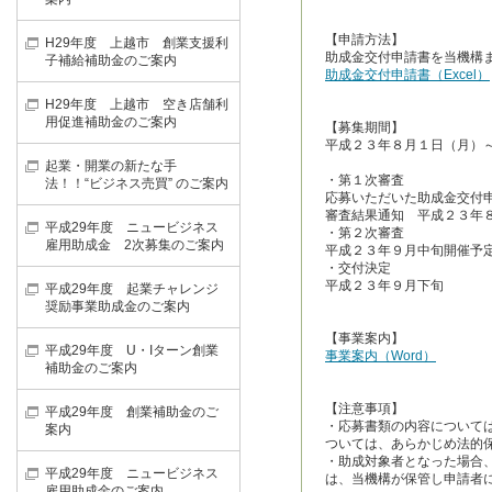
【申請方法】
H29年度 上越市 創業支援利
助成金交付申請書を当機構
子補給補助金のご案内
助成金交付申請書（Excel）
H29年度 上越市 空き店舗利
用促進補助金のご案内
【募集期間】
平成２３年８月１日（月）
起業・開業の新たな手
・第１次審査
法！！“ビジネス売買” のご案内
応募いただいた助成金交付
審査結果通知 平成２３年
平成29年度 ニュービジネス
・第２次審査
雇用助成金 2次募集のご案内
平成２３年９月中旬開催予
・交付決定
平成２３年９月下旬
平成29年度 起業チャレンジ
奨励事業助成金のご案内
【事業案内】
平成29年度 U・Iターン創業
事業案内（Word）
補助金のご案内
【注意事項】
平成29年度 創業補助金のご
・応募書類の内容について
案内
ついては、あらかじめ法的
・助成対象者となった場合
平成29年度 ニュービジネス
は、当機構が保管し申請者
雇用助成金のご案内