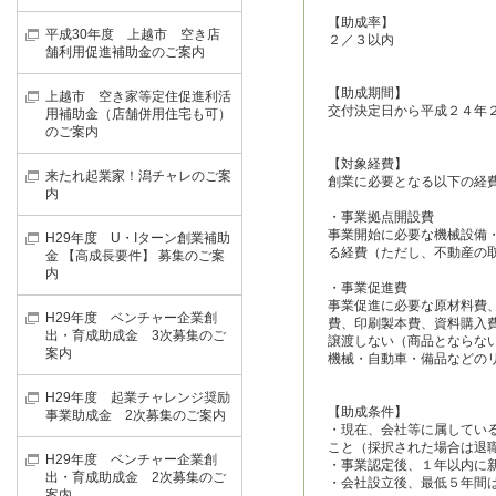
【助成率】
平成30年度 上越市 空き店
２／３以内
舗利用促進補助金のご案内
【助成期間】
上越市 空き家等定住促進利活
交付決定日から平成２４年
用補助金（店舗併用住宅も可）
のご案内
【対象経費】
来たれ起業家！潟チャレのご案
創業に必要となる以下の経
内
・事業拠点開設費
事業開始に必要な機械設備
H29年度 U・Iターン創業補助
る経費（ただし、不動産の
金 【高成長要件】 募集のご案
内
・事業促進費
事業促進に必要な原材料費
H29年度 ベンチャー企業創
費、印刷製本費、資料購入
出・育成助成金 3次募集のご
譲渡しない（商品とならな
案内
機械・自動車・備品などの
H29年度 起業チャレンジ奨励
【助成条件】
事業助成金 2次募集のご案内
・現在、会社等に属してい
こと（採択された場合は退
H29年度 ベンチャー企業創
・事業認定後、１年以内に
出・育成助成金 2次募集のご
・会社設立後、最低５年間
案内