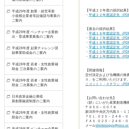
【平成２２年度の採択結果
平成29年度 創業・経営革新
・
平成２２年度認定先（PD
小規模企業者等設備貸与事業の
ご案内
【過去の採択結果】
平成29年度 ベンチャー企業創
・
平成１６年度認定先（PD
出・育成事業募集のご案内
・
平成１７年度認定先（PD
・
平成１８年度認定先（PD
・
平成１９年度認定先（PD
平成28年度 起業チャレンジ奨
・
平成２０年度認定先（PD
励事業助成金のご案内
・
平成２１年度認定先（PD
平成28年度 若者・女性創業補
助金 三次募集のご案内
【関連情報】
交付決定および当機構の推
Ⅱ」をご利用いただけます
平成28年度 若者・女性創業補
ニコットⅠ・Ⅱチラシ（PD
助金 二次募集のご案内
日本政策金融公庫様
【お問い合わせ先】
新創業融資制度のご案内
（財）にいがた産業創造機
〒９５０－００７８
新潟市中央区万代島５－１ 
平成28年度 若者・女性創業補
ＴＥＬ. ０２５－２４６－０
助金のご案内
ＦＡＸ. ０２５－２４６－
メール
shinkisogyo@nico.or.
平成28年度 ベンチャー企業創