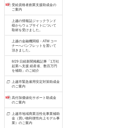
受給資格者創業支援助成金の
ご案内
上越の情報誌ジャックランド
様からウェブサイトについて
取材を受けました。
上越の金融機関様・ATM コー
ナーへパンフレットを置いて
頂きました。
8/29 日経新聞掲載記事「1万社
起業へ支援 経産省、数百万円
を補助」のご紹介
上越市緊急雇用安定対策助成金
のご案内
高付加価値化サポート助成金
のご案内
上越市地域商業活性化事業補助
金（買い物利便性向上モデル事
業）のご案内