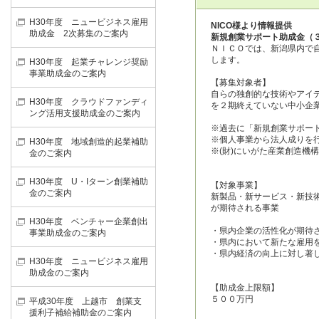
H30年度 ニュービジネス雇用
NICO様より情報提供
助成金 2次募集のご案内
新規創業サポート助成金（
ＮＩＣＯでは、新潟県内で
します。
H30年度 起業チャレンジ奨励
事業助成金のご案内
【募集対象者】
自らの独創的な技術やアイ
H30年度 クラウドファンディ
を２期終えていない中小企
ング活用支援助成金のご案内
※過去に「新規創業サポー
※個人事業から法人成りを
H30年度 地域創造的起業補助
※(財)にいがた産業創造機
金のご案内
H30年度 U・Iターン創業補助
【対象事業】
金のご案内
新製品・新サービス・新技
が期待される事業
H30年度 ベンチャー企業創出
・県内企業の活性化が期待
事業助成金のご案内
・県内において新たな雇用
・県内経済の向上に対し著
H30年度 ニュービジネス雇用
助成金のご案内
【助成金上限額】
５００万円
平成30年度 上越市 創業支
援利子補給補助金のご案内