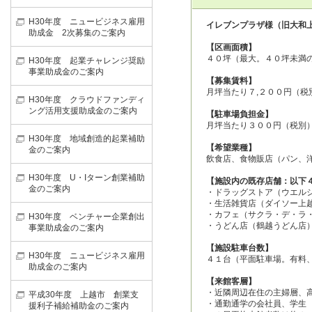
H30年度 ニュービジネス雇用
イレブンプラザ様（旧大和上
助成金 2次募集のご案内
【区画面積】
４０坪（最大。４０坪未満
H30年度 起業チャレンジ奨励
事業助成金のご案内
【募集賃料】
月坪当たり７,２００円（税
H30年度 クラウドファンディ
ング活用支援助成金のご案内
【駐車場負担金】
月坪当たり３００円（税別
H30年度 地域創造的起業補助
【希望業種】
金のご案内
飲食店、食物販店（パン、
H30年度 U・Iターン創業補助
【施設内の既存店舗：以下
金のご案内
・ドラッグストア（ウエル
・生活雑貨店（ダイソー上
・カフェ（サクラ・デ・ラ
H30年度 ベンチャー企業創出
・うどん店（鶴越うどん店
事業助成金のご案内
【施設駐車台数】
H30年度 ニュービジネス雇用
４１台（平面駐車場。有料、
助成金のご案内
【来館客層】
・近隣周辺在住の主婦層、
平成30年度 上越市 創業支
・通勤通学の会社員、学生
援利子補給補助金のご案内