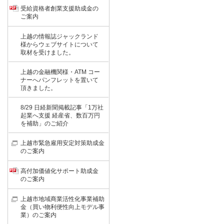
受給資格者創業支援助成金の
ご案内
上越の情報誌ジャックランド
様からウェブサイトについて
取材を受けました。
上越の金融機関様・ATM コー
ナーへパンフレットを置いて
頂きました。
8/29 日経新聞掲載記事「1万社
起業へ支援 経産省、数百万円
を補助」のご紹介
上越市緊急雇用安定対策助成金
のご案内
高付加価値化サポート助成金
のご案内
上越市地域商業活性化事業補助
金（買い物利便性向上モデル事
業）のご案内