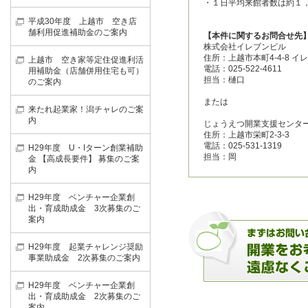
・１日平均来館者数は約１
平成30年度 上越市 空き店
舗利用促進補助金のご案内
【本件に関するお問合せ先
株式会社イレブンビル
住所：上越市本町4-4-8 
上越市 空き家等定住促進利活
電話：025-522-4611
用補助金（店舗併用住宅も可）
担当：樋口
のご案内
または
来たれ起業家！潟チャレのご案
内
じょうえつ開業支援センタ
住所：上越市栄町2-3-3
電話：025-531-1319
H29年度 U・Iターン創業補助
担当：岡
金 【高成長要件】 募集のご案
内
H29年度 ベンチャー企業創
出・育成助成金 3次募集のご
案内
H29年度 起業チャレンジ奨励
事業助成金 2次募集のご案内
H29年度 ベンチャー企業創
出・育成助成金 2次募集のご
案内