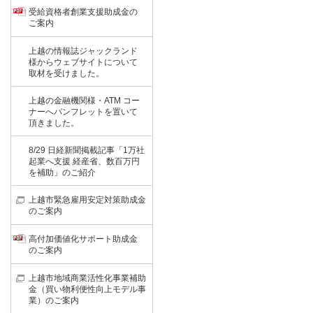
受給資格者創業支援助成金の
ご案内
上越の情報誌ジャックランド
様からウェブサイトについて
取材を受けました。
上越の金融機関様・ATM コー
ナーへパンフレットを置いて
頂きました。
8/29 日経新聞掲載記事「1万社
起業へ支援 経産省、数百万円
を補助」のご紹介
上越市緊急雇用安定対策助成金
のご案内
高付加価値化サポート助成金
のご案内
上越市地域商業活性化事業補助
金（買い物利便性向上モデル事
業）のご案内